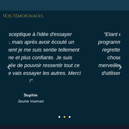
VOS témoignages
"Etant enceinte de 5 mois j'ai suivi le
programme Grossesse Sacrée et je ne le
regrette pas ! J'ai appris beaucoup de
choses, mon accouchement s'est
merveilleusement bien passé et continue
d'utiliser les goodies du programme..."
Catherine
Éducatrice