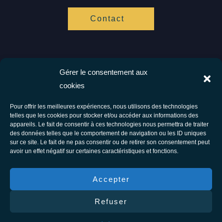
Contact
Gérer le consentement aux
Vis ta Vie Zen
cookies
Spécialistes de l'hypnose et de l'accompagnement cognitif.
Ensemble vers votre bien être.
Pour offrir les meilleures expériences, nous utilisons des technologies
telles que les cookies pour stocker et/ou accéder aux informations des
Facebook
Instagram
appareils. Le fait de consentir à ces technologies nous permettra de traiter
des données telles que le comportement de navigation ou les ID uniques
Tous droits réservés © 2026 Vis Ta Vie Zen - Thérapie comportementale et
sur ce site. Le fait de ne pas consentir ou de retirer son consentement peut
avoir un effet négatif sur certaines caractéristiques et fonctions.
énergétique
F.A.Q
Accepter
Conditions générales d’utilisation
Refuser
Conditions générales de vente