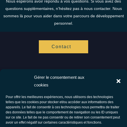
Nous espérons avoir répondu à vos questions. Si vous avez des
questions supplémentaires, n’hésitez pas à nous contacter. Nous
sommes là pour vous aider dans votre parcours de développement
personnel.
Contact
Gérer le consentement aux
Vis ta Vie Zen
cookies
Spécialistes de l'hypnose et de l'accompagnement cognitif.
Ensemble vers votre bien être.
Pour offrir les meilleures expériences, nous utilisons des technologies
telles que les cookies pour stocker et/ou accéder aux informations des
Facebook
Instagram
appareils. Le fait de consentir à ces technologies nous permettra de traiter
des données telles que le comportement de navigation ou les ID uniques
Tous droits réservés © 2026 Vis Ta Vie Zen - Thérapie comportementale et
sur ce site. Le fait de ne pas consentir ou de retirer son consentement peut
avoir un effet négatif sur certaines caractéristiques et fonctions.
énergétique