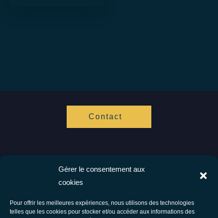
Contact
Gérer le consentement aux
Vis ta Vie Zen
cookies
Spécialistes de l'hypnose et de l'accompagnement cognitif.
Ensemble vers votre bien être.
Pour offrir les meilleures expériences, nous utilisons des technologies
telles que les cookies pour stocker et/ou accéder aux informations des