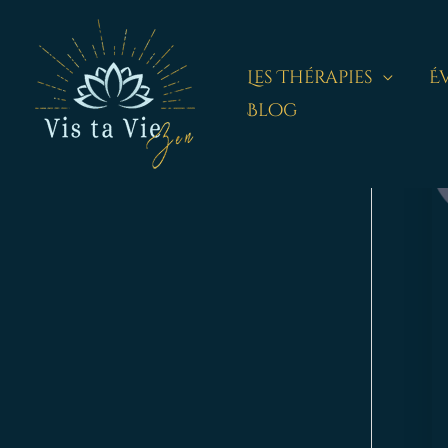
Aller
au
contenu
Les Thérapies
É
Blog