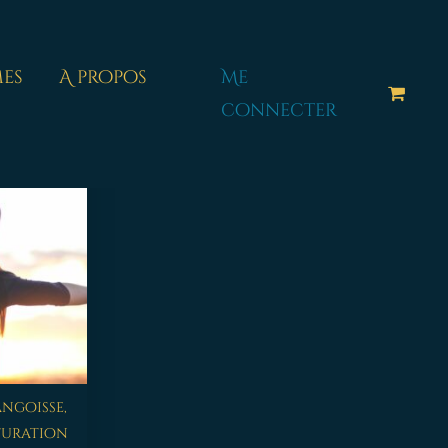
es
A propos
Me
connecter
ngoisse,
aturation