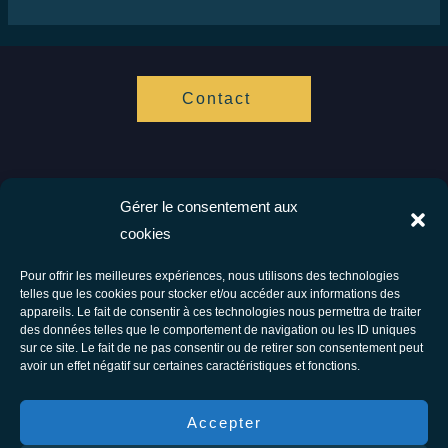
Contact
Gérer le consentement aux
Vis ta Vie Zen
cookies
Spécialistes de l'hypnose et de l'accompagnement cognitif.
Ensemble vers votre bien être.
Pour offrir les meilleures expériences, nous utilisons des technologies
telles que les cookies pour stocker et/ou accéder aux informations des
Facebook
Instagram
appareils. Le fait de consentir à ces technologies nous permettra de traiter
des données telles que le comportement de navigation ou les ID uniques
Tous droits réservés © 2026 Vis Ta Vie Zen - Thérapie comportementale et
sur ce site. Le fait de ne pas consentir ou de retirer son consentement peut
avoir un effet négatif sur certaines caractéristiques et fonctions.
énergétique
F.A.Q
Accepter
Conditions générales d’utilisation