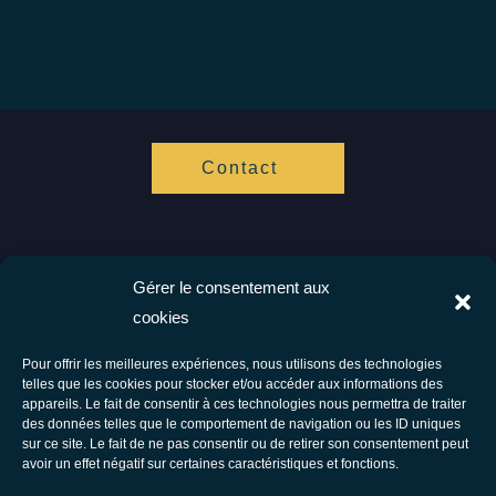
Contact
Gérer le consentement aux
Vis ta Vie Zen
cookies
Spécialistes de l'hypnose et de l'accompagnement cognitif.
Ensemble vers votre bien être.
Pour offrir les meilleures expériences, nous utilisons des technologies
telles que les cookies pour stocker et/ou accéder aux informations des
Facebook
Instagram
appareils. Le fait de consentir à ces technologies nous permettra de traiter
des données telles que le comportement de navigation ou les ID uniques
Tous droits réservés © 2026 Vis Ta Vie Zen - Thérapie comportementale et
sur ce site. Le fait de ne pas consentir ou de retirer son consentement peut
avoir un effet négatif sur certaines caractéristiques et fonctions.
énergétique