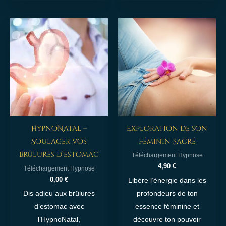
HypnoNatal –
Exploration de son
Soulager vos
Féminin Sacré
brûlures d’estomac
Téléchargement Hypnose
4,90
€
Téléchargement Hypnose
0,00
€
Libère l’énergie dans les
Dis adieu aux brûlures
profondeurs de ton
d’estomac avec
essence féminine et
l’HypnoNatal,
découvre ton pouvoir