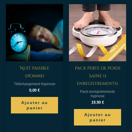
Nuit paisible
Pack Perte de Poids
(Homme)
Saine (5
enregistrements)
Téléchargement Hypnose
0,00
€
Pack enregistrements
hypnose
Ajouter au
19,90
€
panier
Ajouter au
panier