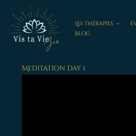
Aller
au
contenu
Les Thérapies
É
Blog
Meditation Day 1