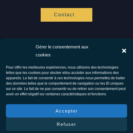
Contact
Gérer le consentement aux
Vis ta Vie Zen
cookies
Spécialistes de l'hypnose et de l'accompagnement cognitif.
Ensemble vers votre bien être.
Pour offrir les meilleures expériences, nous utilisons des technologies
telles que les cookies pour stocker et/ou accéder aux informations des
Facebook
Instagram
appareils. Le fait de consentir à ces technologies nous permettra de traiter
des données telles que le comportement de navigation ou les ID uniques
Tous droits réservés © 2026 Vis Ta Vie Zen - Thérapie comportementale et
sur ce site. Le fait de ne pas consentir ou de retirer son consentement peut
avoir un effet négatif sur certaines caractéristiques et fonctions.
énergétique
F.A.Q
Accepter
Conditions générales d’utilisation
Refuser
Conditions générales de vente