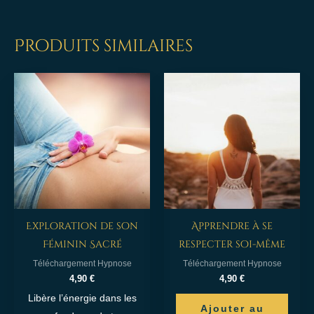
Produits similaires
Exploration de son
Apprendre à se
Féminin Sacré
respecter soi-même
Téléchargement Hypnose
Téléchargement Hypnose
4,90
€
4,90
€
Libère l’énergie dans les
Ajouter au