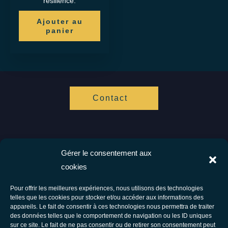
résilience.
Ajouter au
panier
Contact
Gérer le consentement aux
Vis ta Vie Zen
cookies
Spécialistes de l'hypnose et de l'accompagnement cognitif.
Ensemble vers votre bien être.
Pour offrir les meilleures expériences, nous utilisons des technologies
telles que les cookies pour stocker et/ou accéder aux informations des
Facebook
Instagram
appareils. Le fait de consentir à ces technologies nous permettra de traiter
des données telles que le comportement de navigation ou les ID uniques
Tous droits réservés © 2026 Vis Ta Vie Zen - Thérapie comportementale et
sur ce site. Le fait de ne pas consentir ou de retirer son consentement peut