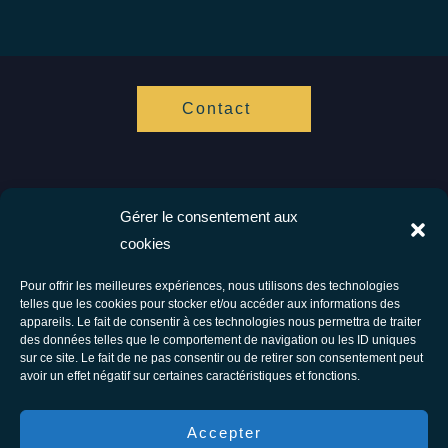
Contact
Gérer le consentement aux
Vis ta Vie Zen
cookies
Spécialistes de l'hypnose et de l'accompagnement cognitif.
Ensemble vers votre bien être.
Pour offrir les meilleures expériences, nous utilisons des technologies
telles que les cookies pour stocker et/ou accéder aux informations des
Facebook
Instagram
appareils. Le fait de consentir à ces technologies nous permettra de traiter
des données telles que le comportement de navigation ou les ID uniques
Tous droits réservés © 2026 Vis Ta Vie Zen - Thérapie comportementale et
sur ce site. Le fait de ne pas consentir ou de retirer son consentement peut
avoir un effet négatif sur certaines caractéristiques et fonctions.
énergétique
F.A.Q
Accepter