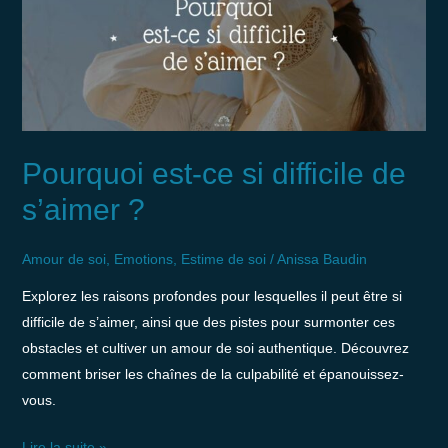
si
difficile
de
s’aimer
?
Pourquoi est-ce si difficile de
s’aimer ?
Amour de soi
,
Emotions
,
Estime de soi
/
Anissa Baudin
Explorez les raisons profondes pour lesquelles il peut être si
difficile de s’aimer, ainsi que des pistes pour surmonter ces
obstacles et cultiver un amour de soi authentique. Découvrez
comment briser les chaînes de la culpabilité et épanouissez-
vous.
Lire la suite »