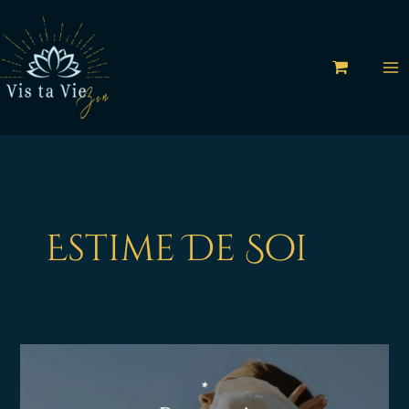
Aller
au
contenu
Estime De Soi
Pourquoi
est-
ce