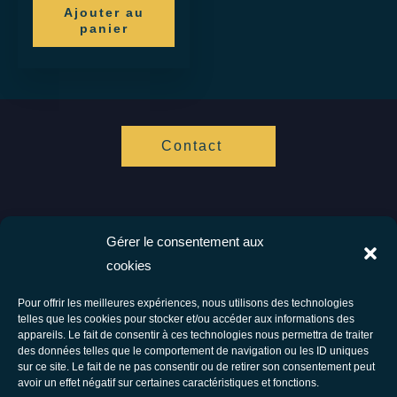
Ajouter au
panier
Contact
Gérer le consentement aux
Vis ta Vie Zen
cookies
Spécialistes de l'hypnose et de l'accompagnement cognitif.
Ensemble vers votre bien être.
Pour offrir les meilleures expériences, nous utilisons des technologies
telles que les cookies pour stocker et/ou accéder aux informations des
Facebook
Instagram
appareils. Le fait de consentir à ces technologies nous permettra de traiter
des données telles que le comportement de navigation ou les ID uniques
Tous droits réservés © 2026 Vis Ta Vie Zen - Thérapie comportementale et
sur ce site. Le fait de ne pas consentir ou de retirer son consentement peut
avoir un effet négatif sur certaines caractéristiques et fonctions.
énergétique